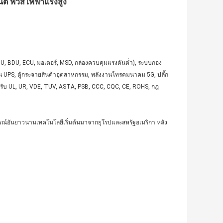
นต์ ฟิวส์ไฟฟ้าแรงสูง
U, BDU, ECU, มอเตอร์, MSD, กล่องควบคุมแรงดันต่ำ), ระบบกอง
งาน UPS, ตู้กระจายสินค้าอุตสาหกรรม, พลังงานโทรคมนาคม 5G, ปลั๊ก
ด้รับ UL, UR, VDE, TUV, ASTA, PSB, CCC, CQC, CE, ROHS, กฎ
ารณ์อันยาวนานเทคโนโลยีเริ่มต้นมาจากยุโรปและสหรัฐอเมริกา หลัง