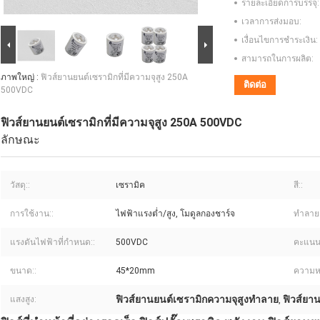
รายละเอียดการบรรจุ:
เวลาการส่งมอบ:
เงื่อนไขการชำระเงิน:
สามารถในการผลิต:
ภาพใหญ่ :
ฟิวส์ยานยนต์เซรามิกที่มีความจุสูง 250A
ติดต่อ
500VDC
ฟิวส์ยานยนต์เซรามิกที่มีความจุสูง 250A 500VDC
ลักษณะ
วัสดุ::
เซรามิค
สี::
การใช้งาน::
ไฟฟ้าแรงต่ำ/สูง, โมดูลกองชาร์จ
ทำลายค
แรงดันไฟฟ้าที่กำหนด::
500VDC
คะแนนป
ขนาด::
45*20mm
ความห
ฟิวส์ยานยนต์เซรามิกความจุสูงทำลาย
ฟิวส์ยา
แสงสูง:
,