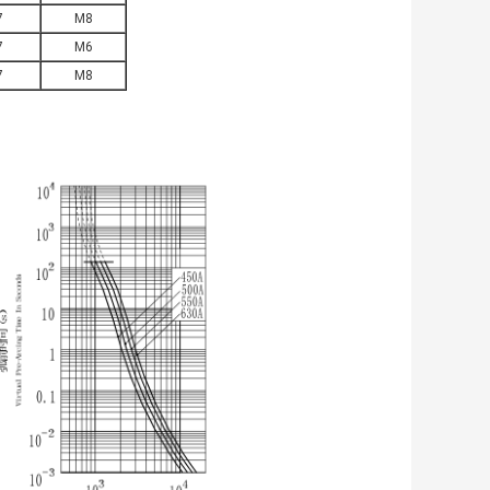
7
M8
7
M6
7
M8