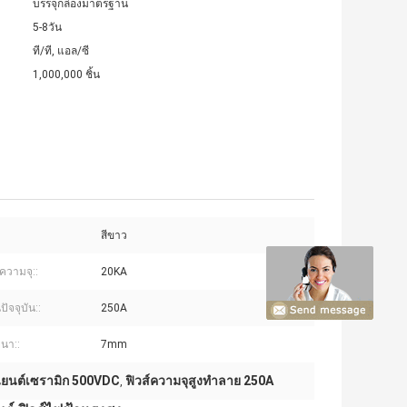
บรรจุกล่องมาตรฐาน
5-8วัน
ที/ที, แอล/ซี
1,000,000 ชิ้น
สีขาว
วามจุ::
20KA
ัจจุบัน::
250A
นา::
7mm
นยนต์เซรามิก 500VDC
ฟิวส์ความจุสูงทำลาย 250A
,