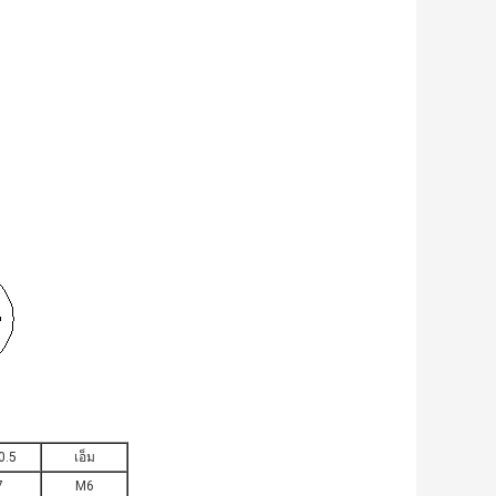
0.5
เอ็ม
7
M6