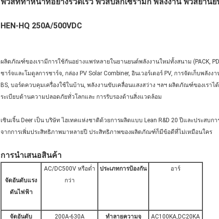
ฟิวส์ที่ทำหน้าที่อย่างรวดเร็ว ฟิวส์ปลั๊กเซรามิก พลังงาน ฟิวส์ยานย
HEN-HQ 250A/500VDC
ผลิตภัณฑ์ของเรามีการใช้กันอย่างแพร่หลายในยานยนต์พลังงานใหม่ทั้งสนาม (PACK, PD
ชาร์จและโมดูลการชาร์จ, กล่อง PV Solar Combiner, อินเวอร์เตอร์ PV, การจัดเก็บพลัง
BS, บอร์ดควบคุมเครื่องใช้ในบ้าน, พลังงานขับเคลื่อนแสงสว่าง ฯลฯ ผลิตภัณฑ์ของเราไ
ระเบียบด้านความปลอดภัยทั่วโลกและ การรับรองด้านสิ่งแวดล้อม
เซินเจิ้น Deer เป็น บริษัท ไฮเทคแห่งชาติด้วยการผลิตแบบ Lean R&D 20 ปีและประสบก
จากการเพิ่มประสิทธิภาพมาหลายปี ประสิทธิภาพของผลิตภัณฑ์ก็มีข้อดีที่ไม่เหมือนใคร
การนำเสนอสินค้า
AC/DC500V หรือต่ำ
ประเภทการป้องกัน
อาร์
จัดอันดับแรง
กว่า
ดันไฟฟ้า
จัดอันดับ
200A-630A
ทำลายความจุ
AC100KA,DC20KA