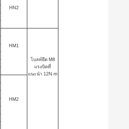
HN2
HM1
โบลท์ยึด M8
แรงบิดที่
แนะนำ 12N·m
HM2