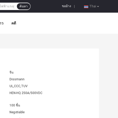
ขออ้าง
ค้นหา
|
Thai
าว
คดี
จีน
Dissmann
UL,CCC,TUV
HEN-HQ 250A/500VDC
100 ชิ้น
Negotiable