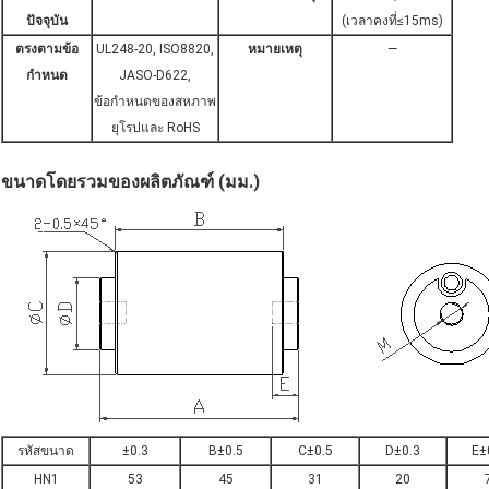
ปัจจุบัน
(เวลาคงที่≤15ms)
ตรงตามข้อ
UL248-20, ISO8820,
หมายเหตุ
—
กำหนด
JASO-D622,
ข้อกำหนดของสหภาพ
ยุโรปและ RoHS
ขนาดโดยรวมของผลิตภัณฑ์ (มม.)
รหัสขนาด
±0.3
B±0.5
C±0.5
D±0.3
E±
HN1
53
45
31
20