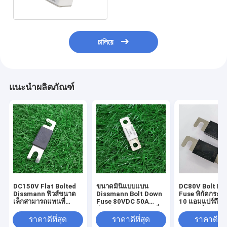
চালিয়ে
แนะนำผลิตภัณฑ์
DC150V Flat Bolted
ขนาดมินิแบบแบน
DC80V Bolt D
Dissmann ฟิวส์ขนาด
Dissmann Bolt Down
Fuse พิกัดกระแส
เล็กสามารถแทนที่
Fuse 80VDC 50A
10 แอมแปร์ถึง 
Sinofuse EV320-5X
สำหรับระบบแบตเตอรี่
แอมแปร์ UL Cer
Series
Li Ion
ราคาดีที่สุด
ราคาดีที่สุด
ราคาดีที่ส