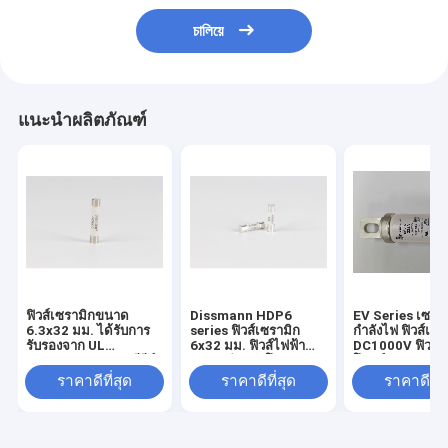
চালিয়ে
แนะนำผลิตภัณฑ์
ฟิวส์เซรามิกขนาด
Dissmann HDP6
EV Series เซราม
6.3x32 มม. ได้รับการ
series ฟิวส์เซรามิก
กำลังไฟ ฟิวส์แบต
รับรองจาก UL
6x32 มม. ฟิวส์ไฟฟ้า
DC1000V ฟิวส์ช
Dissmann HDP6 ซีรีส์
แรงสูงสำหรับโมดูลเสา
โบลต์
500VDC/VAC สามารถ
เข็มชาร์จ UL ได้รับการ
ราคาดีที่สุด
ราคาดีที่สุด
ราคาดีที่ส
ใช้แทนฟิวส์ Littelfuse
รับรองผลิตในประเทศ
ซีรีส์ 505 ได้
จีน